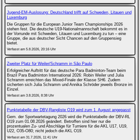
Jugend-EM-Auslosung: Deutschland trifft auf Schweden, Litauen und
Luxemburg
Die Gruppen für die European Junior Team Championships 2026
stehen fest. Die deutsche U19-Nationalmannschaft bekommt es in
der Vorrunde mit Schweden, Litauen und Luxemburg zu tun – eine
Gruppe, die aus deutscher Sicht Chancen auf den Gruppensieg
bietet.
Verfasst am 5.8.2026, 20:16 Uhr
Zweiter Platz für Weiler/Schramm in São Paulo
Erfolgreicher Auftritt für das deutsche Para Badminton-Team beim
Brazil Para Badminton International 2026: Robin Weiler und Julia
Schramm erreichten das Mixed-Finale der Klasse SH6. Zudem
sicherten sich Julia Schramm und Annika Schröder jeweils Bronze im
Einzel.
Verfasst am 3.8.2026, 8:38 Uhr
Punktetabelle der DBV-Rangliste O19 wird zum 1. August angepasst
Gem. der Sportwartetagung 2026 wird die Punktetabelle der DBV-RL
O19 zum 01.08.2026 geändert. Betroffen sind hier nur die
prozentualen Zu- und Abschläge für Turniere für die AKL U17, U19,
U22, O35-O80; nicht jedoch die AKL O19.
Verfasst am 31.7.2026, 11:41 Uhr