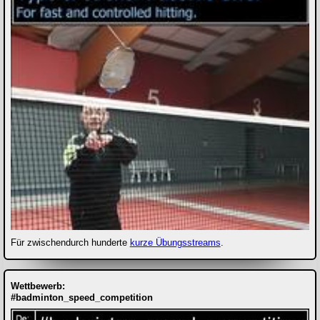
Für zwischendurch hunderte
kurze Übungsstreams
.
Wettbewerb:
#badminton_speed_competition